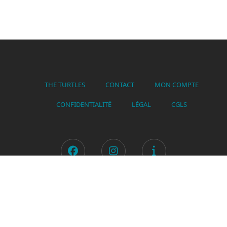
THE TURTLES
CONTACT
MON COMPTE
CONFIDENTIALITÉ
LÉGAL
CGLS
Facebook
Instagram
Tiktok
© 2025 The Turtles - Tous droits réservés