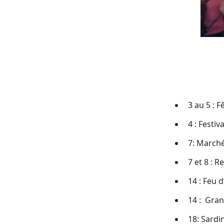
3 au 5 : 
4 : Festiv
7: Marché
7 et 8 : R
14 : Feu d
14 : Gran
18: Sardi