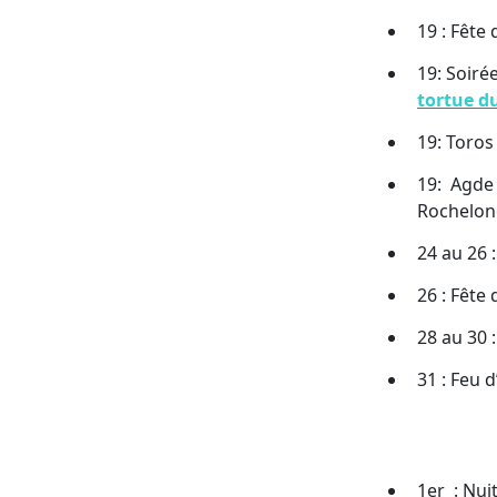
19 : Fête
19: Soiré
tortue d
19: Toros
19: Agde 
Rochelo
24 au 26 :
26 : Fête
28 au 30 
31 : Feu 
1er : Nui