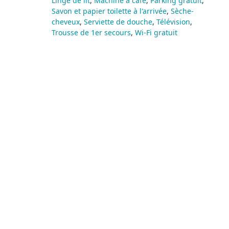
Linge de lit
,
Machine à café
,
Parking gratuit
,
Savon et papier toilette à l'arrivée
,
Sèche-
cheveux
,
Serviette de douche
,
Télévision
,
Trousse de 1er secours
,
Wi-Fi gratuit
Vue :
Vue sur jardin
Taille :
35m²
Catégories :
Appartement
,
Deux étoiles **
270
€
Prix à partir de:
pour 2 nuits
RÉSERVER
VOIR LES DÉTAILS